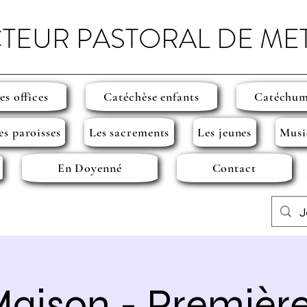
TEUR PASTORAL DE ME
es offices
Catéchèse enfants
Catéchum
es paroisses
Les sacrements
Les jeunes
Musi
En Doyenné
Contact
aison - Premièr