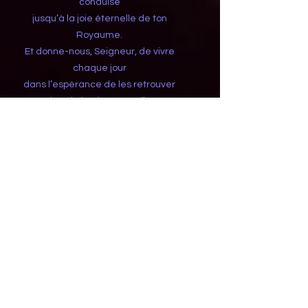
conduise
jusqu’à la joie éternelle de ton
Royaume.
Et donne-nous, Seigneur, de vivre
chaque jour
dans l’espérance de les retrouver
dans la lumière sans fin,
là où la mort n’existe plus,
et où tout n’est qu’amour.
Amen.
Informations utiles
Les personnes qui souhaitent
demander des messes sont invitées à
compléter le formulaire "INTENTIONS