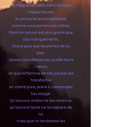
Ils t’appartiennent, comme nous
t’appartenons.
Ils ont porté leurs faiblesses,
comme nous portons les nôtres.
Mais ton amour est plus grand que
nos manquements.
Ouvre pour eux les portes de ta
paix.
Apaise leurs blessures, purifie leurs
cœurs,
et que la flamme de ton pardon les
transforme
en clarté pure, prête à contempler
ton visage.
Qu’aucune ombre ne les retienne,
qu’aucune faute ne les sépare de
toi,
mais que ta tendresse les