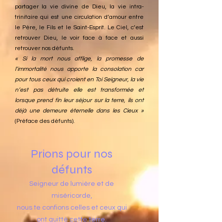
partager la vie divine de Dieu, la vie intra-
trinitaire qui est une circulation d’amour entre
le Père, le Fils et le Saint-Esprit. Le Ciel, c’est
retrouver Dieu, le voir face à face et aussi
retrouver nos défunts.
« Si la mort nous afflige, la promesse de
l’immortalité nous apporte la consolation car
pour tous ceux qui croient en Toi Seigneur, la vie
n’est pas détruite elle est transformée et
lorsque prend fin leur séjour sur la terre, ils ont
déjà une demeure éternelle dans les Cieux »
(Préface des défunts).
Prions pour nos
défunts
Seigneur de lumière et de
miséricorde,
nous te confions celles et ceux qui
ont quitté cette terre.