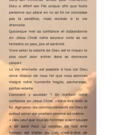
Dieu a offert son Fils unique afin que toute
personne qui place en lui sa foi ne connaisse
pas la perdition, mais accède à la vie
éternelle.
Quiconque met sa confiance et s'abandonne
en Jésus Christ notre sauveur vivra sa vie
terrestre en paix, joie et sérénité.​
Vivre selon la volonté de Dieu est le moyen le
plus court pour entrer dans sa demeure
céleste.
La vie éternelle est possible à tous car Dieu
aime chacun de nous tel que nous sommes
malgré notre humanité fragile, pécheresse,
parfois rebelle.
Comment y accéder ? En mettant notre
confiance en Jésus Christ, c'est-à-dire avoir la
foi. Agir selon les commandements de Dieu et
surtout aimer son prochain comme soi-même.
« Dieu veut que tous les hommes soient sauvés
»
, dit saint Paul. La vocation de tout être
humain est d’aller au Ciel, c’est-à-dire de